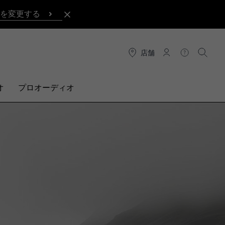
を変更する
店舗
接続
ヘルプ
検索
オ
プロオーディオ