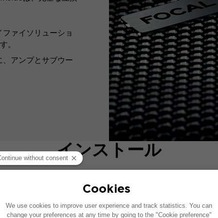
イファイソリューショ
す。
に、アンプとサブウー
インストール