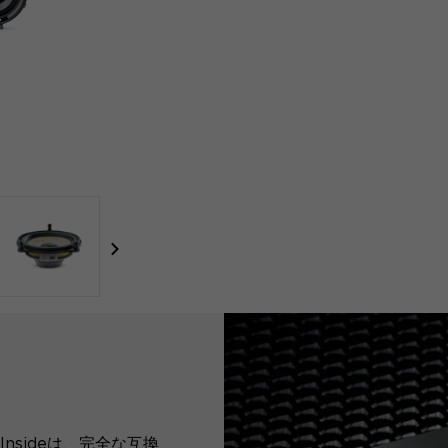
focal-naim-frontent::misc.next_label
Insideは、完全な互換