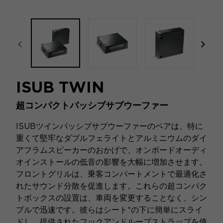
focal-naim-frontent::misc.prev_label
focal
ISUB TWIN
超コンパクトパッシブサブウーファー
ISUBツインパッシブサブウーファーのペアは、特に
重くて堅牢なダブルフェライトとアルミニウムのダイ
アフラムスピーカーのおかげで、オンボードオーディ
オインストールの低音の影響を大幅に増加させます。
フロントグリルは、乗客コンパートメントで最適化さ
れたサウンド分散を促進します。これらの超コンパク
トボックスの設置は、車両を変更することなく、シン
プルで迅速です。彼らはシート*の下に簡単にスライ
ドし、提供されたフックアンドループストラップを使