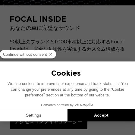
FOCAL INSIDE
あなたの車に完璧なサウンド
50以上のブランドと1,000車種以上に対応するFocal
Insideは、完全な互換性を実現するカスタム構成を提
供します。
車内を改造することなく、プラグ＆プレイのハ
イファイソリューションで車両のオーディオシステ
ムを簡単に交換できます。
より豊かなサウンド体験と迫力ある低音のため
に、アンプとサブウーファーを追加しましょう。
アクセスコンフィギュレーター
仕様