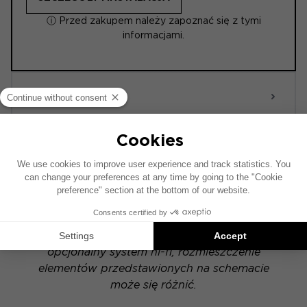
ⓘ Przed zakupem należy zapoznać się z tymi
informacjami.
ACTIVE 6.0
POWERED
Schemat instalacji został opracowany na
podstawie pojazdu wyposażonego w fabryczny
system audio. Jeśli Twój pojazd posiada
opcjonalny system hi-fi, rozmieszczenie
elementów przedstawionych na schemacie
może się różnić.