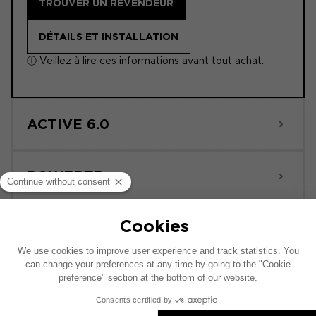
TROUVER UN REVENDEUR
DÉTAILS ET INSTALLATION
ⓘ Veillez à lire ces informations avant tout achat.
ACTIVE 6.0
POWERED
Ce schéma d’installation est réalisé sur la base
d’un véhicule comprenant un système audio
constructeur d’origine. Si votre véhicule est
équipé d'une option hi-fi spécifique, le
placement des éléments présentés sur ce