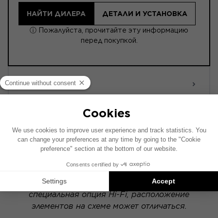
НАЙТИ ДИЛЕРА
ДЕТАЛИ И УСТАНОВКА
ⓘ Пожалуйста, прочитайте эту информацию
перед покупкой.
ACTIVE 6.0
POWERED
Схема установки составлена на основе
автомобиля с заводской аудиосистемой. Если
в вашем автомобиле установлена
специальная опция Hi-Fi, расположение
элементов на схеме может отличаться.