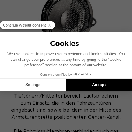
POLYGLASS-MEMBRAN
Diese exklusive Technologie von Focal kommt
bei den 4 x 165 mm
Tieftönern/Mitteltonbereich-Lautsprechern
zum Einsatz, die in den Fahrzeugtüren
eingebaut sind, sowie bei dem in der Mitte des
Armaturenbretts positionierten Center-Kanal.
Die Polyglass-Membran verbindet durch das