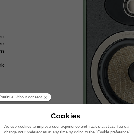
en
en
em
nk