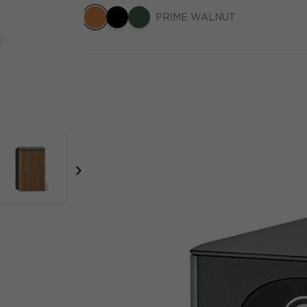
PRIME WALNUT
focal-naim-frontent::misc.next_label