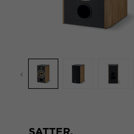
focal-naim-frontent::misc.prev_label
SATTER,