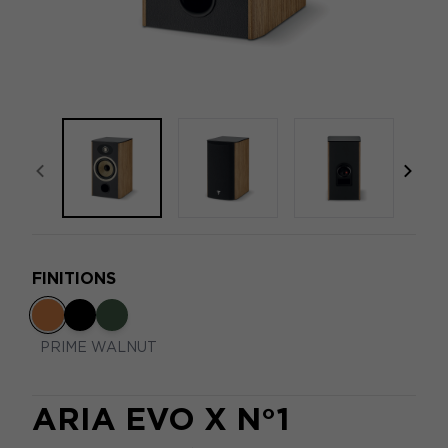
focal-naim-frontent::misc.prev_label
focal
FINITIONS
PRIME WALNUT
ARIA EVO X N°1