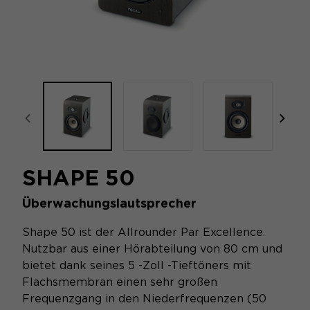
focal-naim-frontent::misc.prev_label
focal
SHAPE 50
Überwachungslautsprecher
Shape 50 ist der Allrounder Par Excellence.
Nutzbar aus einer Hörabteilung von 80 cm und
bietet dank seines 5 -Zoll -Tieftöners mit
Flachsmembran einen sehr großen
Frequenzgang in den Niederfrequenzen (50