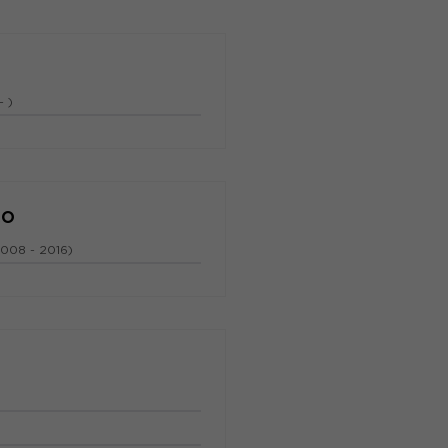
- )
CO
2008 - 2016)