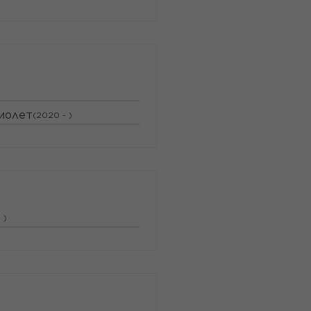
)
иолет
(2020 - )
 )