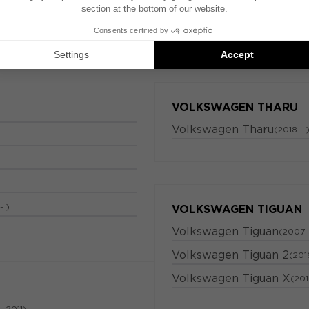
VOLKSWAGEN TAYRON
van
(2014 - 2023)
Volkswagen Tayron
(2019 -
VOLKSWAGEN THARU
Volkswagen Tharu
(2018 - 
- )
VOLKSWAGEN TIGUAN
Volkswagen Tiguan
(2007 
Volkswagen Tiguan 2
(201
Volkswagen Tiguan X
(201
- 2011)