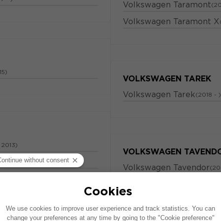
Volkswagen Taramont
(20
Volkswagen Taramont X
15)
VOLKSWAGEN TAREK
Volkswagen Tarek
(2018 - )
 2013)
VOLKSWAGEN TAVEND
 2014)
Volkswagen Tavendor
(20
риолет
(2011 - 2016)
 2020)
 )